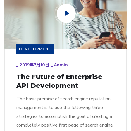
DEVELOPMENT
_
2019年7月10日
_
Admin
The Future of Enterprise
API Development
The basic premise of search engine reputation
management is to use the following three
strategies to accomplish the goal of creating a
completely positive first page of search engine