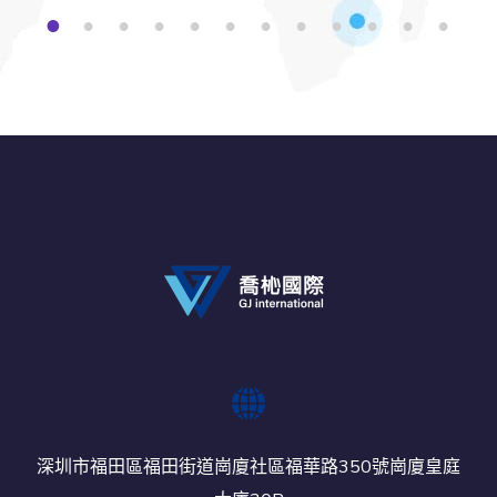
1
2
3
4
5
6
7
8
9
1
1
1
0
1
2
深圳市福田區福田街道崗廈社區福華路350號崗廈皇庭