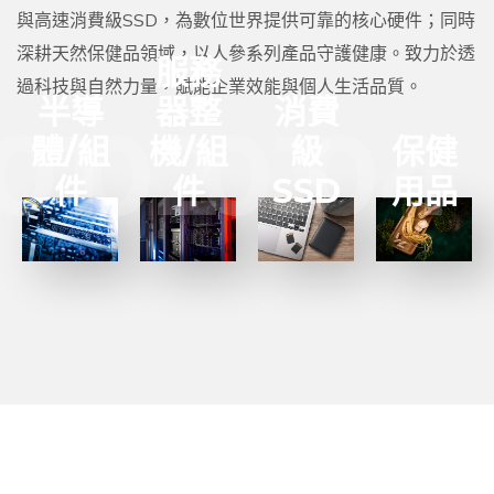
業級伺
eMMC、
態硬
高品
與高速消費級SSD，為數位世界提供可靠的核心硬件；同時
服器整
UDP、
碟產
質的
深耕天然保健品領域，以人參系列產品守護健康。致力於透
機、
記憶體
品，
服務
保健
過科技與自然力量，賦能企業效能與個人生活品質。
SSD、
等關鍵
兼具
器整
半導
消費
與養
CPU及
半導體
出色
02
02
01
01
03
03
04
0
生系
機/組
體/組
級
保健
網卡等
組件，
速
列產
完整數
以精密
度、
件
件
SSD
用品
品，
據中心
製造工
堅固
結合
解決方
藝與穩
設計
傳統
案，專
定性
與親
智慧
注於高
能，為
民價
與現
性能、
各類電
格，
代科
高可靠
子設備
旨在
技，
性與擴
提供可
提升
滿足
展性。
靠的技
日常
消費
術基
運算
者對
了
石。
與數
健康
解更多
位生