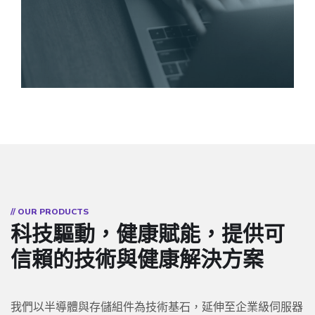
以優
為個
質人
人與
// OUR PRODUCTS
參為
家庭
科技驅動，健康賦能，提供可
核
用戶
心，
信賴的技術與健康解決方案
提供
提供
打造
BGA封
全系
天
提供企
裝、
列固
我們以半導體與存儲組件為技術基石，延伸至企業級伺服器
然、