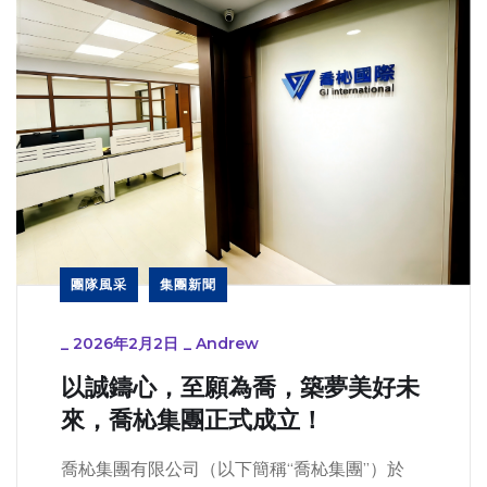
團隊風采
集團新聞
_
2026年2月2日
_
Andrew
以誠鑄心，至願為喬，築夢美好未
來，喬杺集團正式成立！
喬杺集團有限公司（以下簡稱“喬杺集團”）於